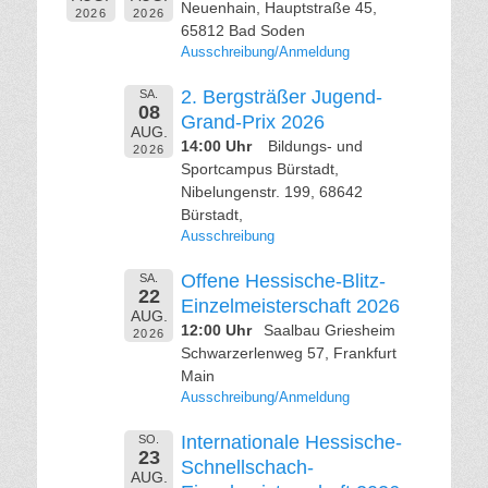
Neuenhain, Hauptstraße 45,
2026
2026
65812 Bad Soden
Ausschreibung/Anmeldung
2. Bergsträßer Jugend-
SA.
08
Grand-Prix 2026
AUG.
14:00 Uhr
Bildungs- und
2026
Sportcampus Bürstadt,
Nibelungenstr. 199, 68642
Bürstadt,
Ausschreibung
Offene Hessische-Blitz-
SA.
22
Einzelmeisterschaft 2026
AUG.
12:00 Uhr
Saalbau Griesheim
2026
Schwarzerlenweg 57, Frankfurt
Main
Ausschreibung/Anmeldung
Internationale Hessische-
SO.
23
Schnellschach-
AUG.