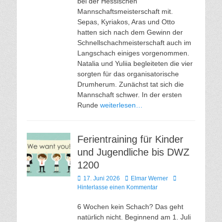
bei der Hessischen
Mannschaftsmeisterschaft mit.
Sepas, Kyriakos, Aras und Otto
hatten sich nach dem Gewinn der
Schnellschachmeisterschaft auch im
Langschach einiges vorgenommen.
Natalia und Yuliia begleiteten die vier
sorgten für das organisatorische
Drumherum. Zunächst tat sich die
Mannschaft schwer. In der ersten
Runde
weiterlesen…
Ferientraining für Kinder
und Jugendliche bis DWZ
1200
Veröffentlicht
Autor
17. Juni 2026
Elmar Werner
am
Hinterlasse einen Kommentar
6 Wochen kein Schach? Das geht
natürlich nicht. Beginnend am 1. Juli