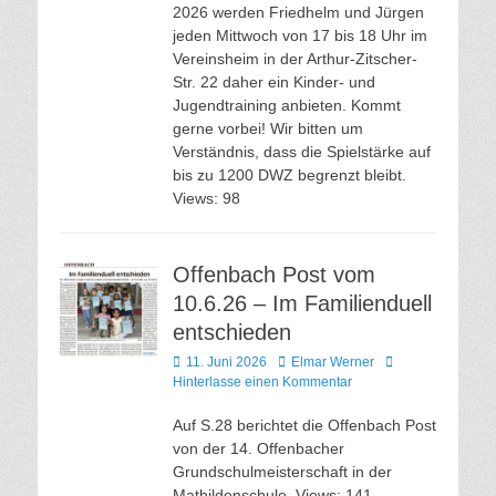
2026 werden Friedhelm und Jürgen
jeden Mittwoch von 17 bis 18 Uhr im
Vereinsheim in der Arthur-Zitscher-
Str. 22 daher ein Kinder- und
Jugendtraining anbieten. Kommt
gerne vorbei! Wir bitten um
Verständnis, dass die Spielstärke auf
bis zu 1200 DWZ begrenzt bleibt.
Views: 98
Offenbach Post vom
10.6.26 – Im Familienduell
entschieden
Veröffentlicht
Autor
11. Juni 2026
Elmar Werner
am
Hinterlasse einen Kommentar
Auf S.28 berichtet die Offenbach Post
von der 14. Offenbacher
Grundschulmeisterschaft in der
Mathildenschule. Views: 141