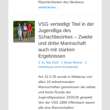
Räumlichkeiten des Neubaus
weiterlesen…
VSG verteidigt Titel in der
Jugendliga des
Schachbezirkes – Zweite
und dritte Mannschaft
auch mit starken
Ergebnissen
Veröffentlicht
Autor
31. Mai 2026
Elmar Werner
am
Hinterlasse einen Kommentar
Am 31.5.26 wurde in Nidderau von
allen 18 teilnehmenden
Mannschaften gemeinsam die siebte
und letzte Runde der
Jugendligasaison 2025/26 gespielt.
Von der VSG 1880 Offenbach waren
alle drei Mannschaften