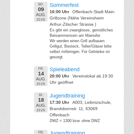
Sommerfest
SO.
09
16:00 Uhr
Offenbach-Stadt Main-
AUG.
Grillzone (Nähe Vereinsheim
2026
Arthur-Zitscher Strasse )
Es gibt ein zwangloses, gemütliches
Beisammensein am Mainufer.
Wir werden einen Grill aufbauen.
Grillgut, Besteck, Teller/Gläser bitte
selbst mitbringen. Für Getränke ist
gesorgt.
Spieleabend
FR.
14
20:00 Uhr
Vereinslokal ab 19:30
AUG.
Uhr geöffnet
2026
Jugendtraining
DI.
18
17:30 Uhr
A003, Leibnizschule,
AUG.
Brandsbornstr. 11, 63069
2026
Offenbach
DWZ < 1300 bzw. ohne DWZ
Jugendtraining
FR.