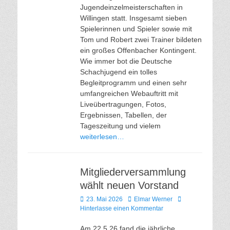
Jugendeinzelmeisterschaften in
Willingen statt. Insgesamt sieben
Spielerinnen und Spieler sowie mit
Tom und Robert zwei Trainer bildeten
ein großes Offenbacher Kontingent.
Wie immer bot die Deutsche
Schachjugend ein tolles
Begleitprogramm und einen sehr
umfangreichen Webauftritt mit
Liveübertragungen, Fotos,
Ergebnissen, Tabellen, der
Tageszeitung und vielem
weiterlesen…
Mitgliederversammlung
wählt neuen Vorstand
Veröffentlicht
Autor
23. Mai 2026
Elmar Werner
am
Hinterlasse einen Kommentar
Am 22.5.26 fand die jährliche