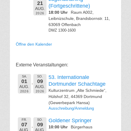
21
(Fortgeschrittene)
AUG.
18:00 Uhr
Raum A002,
2026
Leibnizschule, Brandsbornstr. 11,
63069 Offenbach
DWZ 1300-1600
Öffne den Kalender
Externe Veranstaltungen:
53. Internationale
SA.
SO.
01
09
Dortmunder Schachtage
AUG.
AUG.
Kulturzentrum „Alte Schmiede“,
2026
2026
Hülshof 32, 44369 Dortmund
(Gewerbepark Hansa)
Ausschreibung/Anmeldung
Goldener Springer
FR.
SO.
07
09
10:00 Uhr
Bürgerhaus
AUG.
AUG.