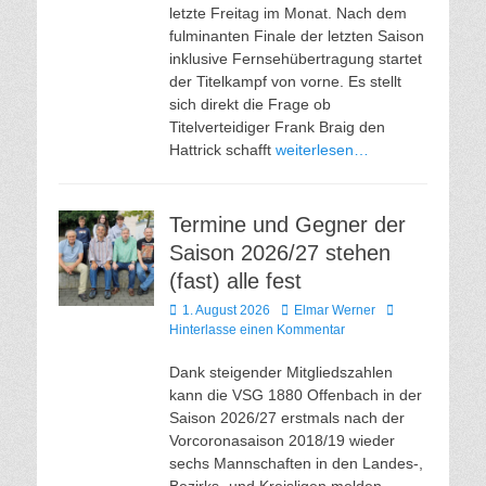
letzte Freitag im Monat. Nach dem
fulminanten Finale der letzten Saison
inklusive Fernsehübertragung startet
der Titelkampf von vorne. Es stellt
sich direkt die Frage ob
Titelverteidiger Frank Braig den
Hattrick schafft
weiterlesen…
Termine und Gegner der
Saison 2026/27 stehen
(fast) alle fest
Veröffentlicht
Autor
1. August 2026
Elmar Werner
am
Hinterlasse einen Kommentar
Dank steigender Mitgliedszahlen
kann die VSG 1880 Offenbach in der
Saison 2026/27 erstmals nach der
Vorcoronasaison 2018/19 wieder
sechs Mannschaften in den Landes-,
Bezirks- und Kreisligen melden.